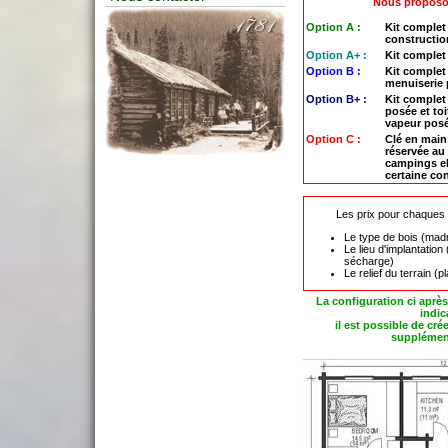
Nous proposo
Option A :
Kit complet 
constructio
Option A+ :
Kit complet 
Option B :
Kit complet 
menuiserie
Option B+ :
Kit complet
posée et toi
vapeur pos
Option C :
Clé en main 
réservée au 
campings el
certaine co
Les prix pour chaques p
Le type de bois (madr
Le lieu d'implantation
sécharge)
Le relief du terrain (pl
La configuration ci après
indica
il est possible de cr
supplément