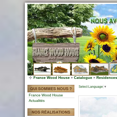
France Wood House
»
Catalogue
»
Residences
Select Language
▼
QUI SOMMES NOUS ?
France Wood House
Actualités
NOS RÉALISATIONS