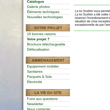
Catalogue
Galerie photos
La loi Scellier vous perme
Éléments techniques
La loi Scellier a été voté
Nouvelles technologies
relancer l'investissement 
situation de crise except
exceptionnelle de par l'amp
VOTRE PROJET
10 bonnes raisons
Votre projet ?
Brochure téléchargeable
Défiscalisation
AMMENAGEMENT
Equipement mobilier
Sanitaires
Parquets & Sols
Electricité
LA VIE DU SITE
Foire aux questions
Newsletter
Nous contacter