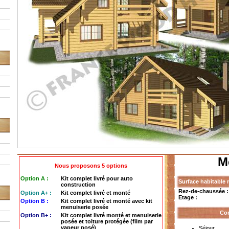
M
Nous proposons 5 options
Option A :
Kit complet livré pour auto
Surface habitable 
construction
Rez-de-chaussée :
Option A+ :
Kit complet livré et monté
Etage :
Option B :
Kit complet livré et monté avec kit
menuiserie posée
Con
Option B+ :
Kit complet livré monté et menuiserie
posée et toiture protégée (film par
vapeur posé)
Séjour