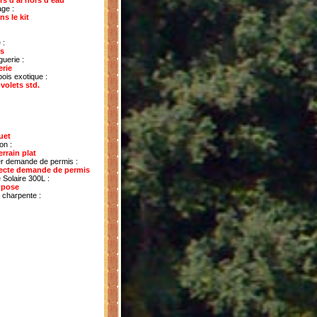
rs d'ai hors d'eau
age :
s le kit
 :
es
guerie :
erie
ois exotique :
volets std.
uet
on :
errain plat
er demande de permis :
tecte demande de permis
Solaire 300L :
 pose
 charpente :