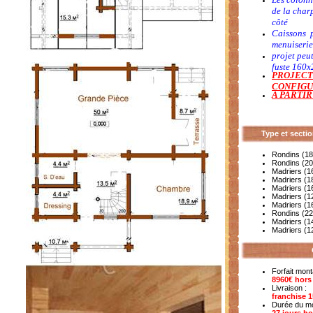
de la char
côté
Caissons p
menuiserie
projet peut
fuste 160
PROJECT
CONFIGU
A PARTIR
Type et secti
Rondins (1
Rondins (2
Madriers (
Madriers (
Madriers (1
Madriers (
Madriers (
Rondins (2
Madriers (
Madriers (
Forfait mont
8960€ hor
Livraison :
franchise 
Durée du mo