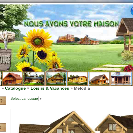
e
»
Catalogue
»
Loisirs & Vacances
» Melodia
Select Language
▼
?
S