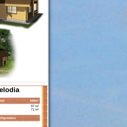
elodia
min
168m²
97 m²
71 m²
figuration