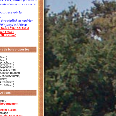
pente d'au moins 25 cm de
our recevoir la
.
 être réalisé en madrier
x200 jusqu'à 320mm
 DISPONIBLE EN 4
RATIONS
 DE 128m2
ons de bois proposées
80mm)
00mm)
160x200mm)
180x200mm)
60 à 270 mm)
120x160-180mm)
160x200à270mm)
20mm)
140x160mm)
120x160mm)
Options
age :
s hébergement
150km +1€km
ntage :