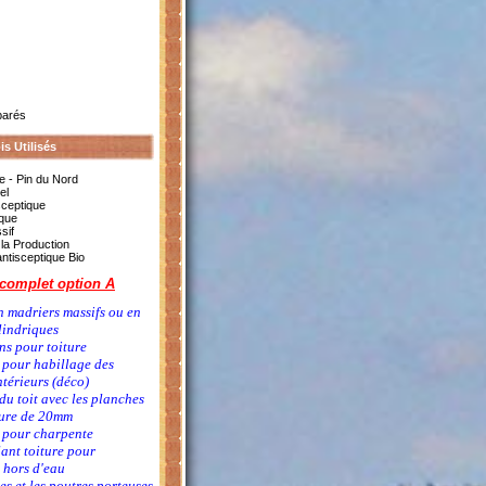
parés
is Utilisés
e - Pin du Nord
el
sceptique
ique
sif
à la Production
ntisceptique Bio
 complet option A
n madriers massifs ou en
lindriques
ns pour toiture
 pour habillage des
ntérieurs (déco)
du toit avec les planches
ture de 20mm
s pour charpente
lant toiture pour
 hors d'eau
es et les poutres porteuses