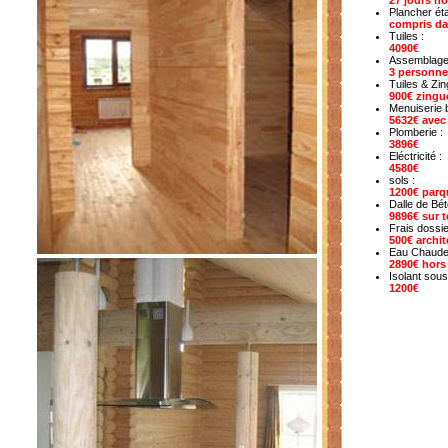
27 jours ho
Plancher ét
compris dan
Tuiles :
4090€
Assemblage
3 personn
Tuiles & Zin
900€ zingu
Menuiserie b
5632€ avec 
Plomberie :
3896€
Eléctricité :
4580€
sols :
1200€ parq
Dalle de Bét
9896€ sur t
Frais dossi
500€ archi
Eau Chaude 
2890€ hors
Isolant sous
1200€