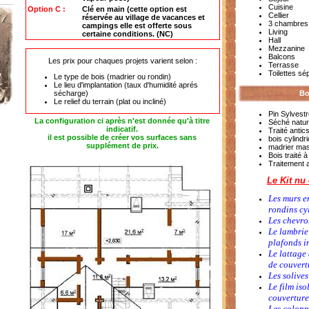
Cuisine
Option C :
Clé en main (cette option est
Cellier
réservée au village de vacances et
3 chambres
campings elle est offerte sous
Living
certaine conditions. (NC)
Hall
Mezzanine
Balcons
Les prix pour chaques projets varient selon :
Terrasse
Toilettes sé
Le type de bois (madrier ou rondin)
Le lieu d'implantation (taux d'humidité aprés
sécharge)
Bo
Le relief du terrain (plat ou incliné)
Pin Sylvestr
La configuration ci après n'est donnée qu'à titre
Séché natur
indicatif.
Traité antic
il est possible de créer vos surfaces sans
bois cylindr
supplément de prix.
madrier mas
Bois traité 
Traitement a
Le Kit nu
Les murs e
rondins cy
Les chevro
Le lambrie
plafonds i
Le lattage 
de couver
Les solive
Le film iso
couverture
Les colonn