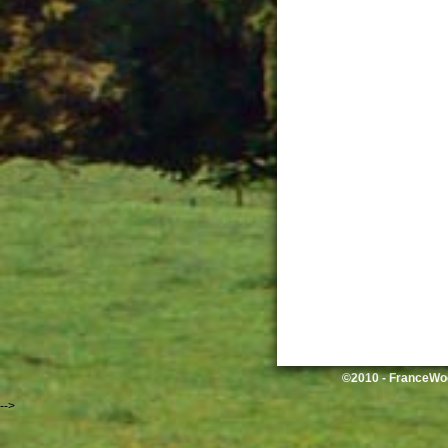
©2010 - FranceWoo
-->