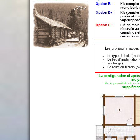
Option B :
Kit complet 
menuiserie
Option B+ :
Kit complet
posée et toi
vapeur pos
Option C :
Clé en main 
réservée au 
campings el
certaine co
Les prix pour chaques p
Le type de bois (madr
Le lieu d'implantation
sécharge)
Le relief du terrain (pl
La configuration ci après
indica
il est possible de cr
supplément