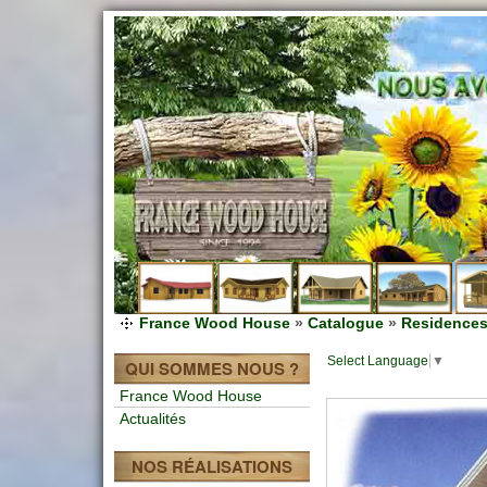
France Wood House
»
Catalogue
»
Residences
Select Language
▼
QUI SOMMES NOUS ?
France Wood House
Actualités
NOS RÉALISATIONS