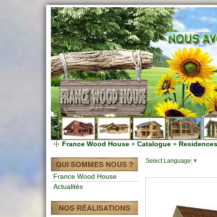
France Wood House
»
Catalogue
»
Residences
Select Language
▼
QUI SOMMES NOUS ?
France Wood House
Actualités
NOS RÉALISATIONS