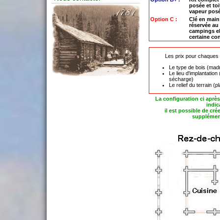
posée et toi
vapeur pos
Option C :
Clé en main 
réservée au 
campings el
certaine co
Les prix pour chaques p
Le type de bois (madr
Le lieu d'implantation
sécharge)
Le relief du terrain (pl
La configuration ci après
indica
il est possible de cr
supplément