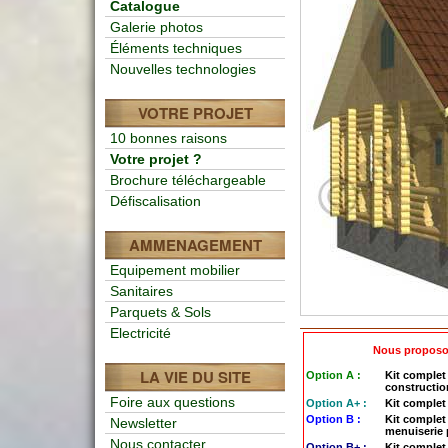
Catalogue
Galerie photos
Éléments techniques
Nouvelles technologies
VOTRE PROJET
10 bonnes raisons
Votre projet ?
Brochure téléchargeable
Défiscalisation
AMMENAGEMENT
Equipement mobilier
Sanitaires
Parquets & Sols
Electricité
Nous proposo
LA VIE DU SITE
Option A :
Kit complet 
constructio
Foire aux questions
Option A+ :
Kit complet 
Option B :
Kit complet 
Newsletter
menuiserie
Nous contacter
Option B+ :
Kit complet