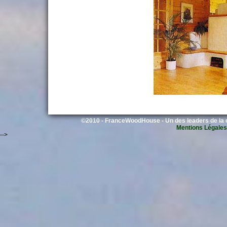
©2010 - FranceWoodHouse - Un des leaders de la c
Mentions Légales
-->