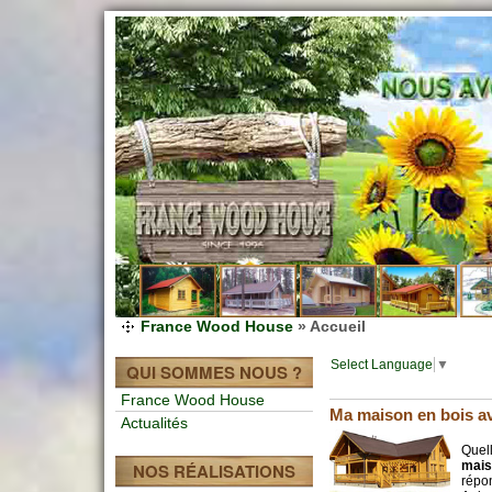
France Wood House
» Accueil
Select Language
▼
QUI SOMMES NOUS ?
France Wood House
Ma maison en bois 
Actualités
Quel
mais
NOS RÉALISATIONS
répon