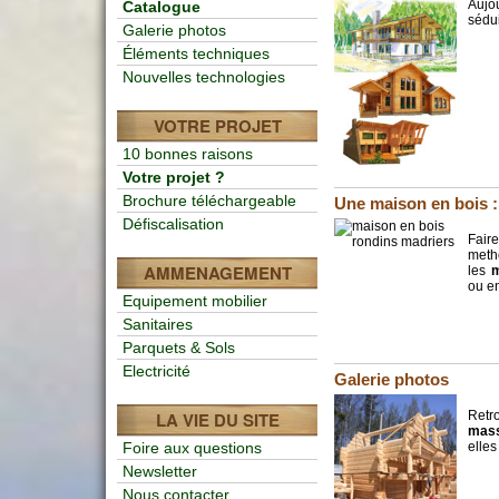
Aujo
Catalogue
sédui
Galerie photos
Éléments techniques
Nouvelles technologies
VOTRE PROJET
10 bonnes raisons
Votre projet ?
Brochure téléchargeable
Une maison en bois :
Défiscalisation
Fair
meth
AMMENAGEMENT
les
m
ou e
Equipement mobilier
Sanitaires
Parquets & Sols
Electricité
Galerie photos
Retr
LA VIE DU SITE
mass
elles
Foire aux questions
Newsletter
Nous contacter