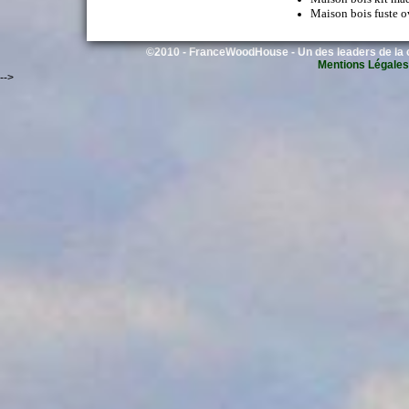
Maison bois fuste 
©2010 - FranceWoodHouse - Un des leaders de la c
Mentions Légales
-->